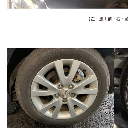
【左：施工前・右：