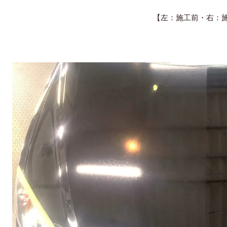
【左：施工前・右：